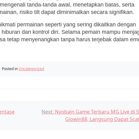
engenali tanda-tanda awal, menetapkan batas, serta
an, risiko tilt dapat diminimalkan secara signifikan.
kmati permainan seperti yang sering dikaitkan dengan
 hiburan dan kontrol diri. Selama pemain mampu menja
isa tetap menyenangkan tanpa harus terjebak dalam em
Posted in
Uncategorized
entase
Next:
Nyobain Game Terbaru MG Live di S
Glowin88, Langsung Dapat Scat