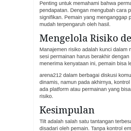
Penting untuk memahami bahwa permai
pendapatan. Dengan mengubah cara pa
signifikan. Pemain yang menganggap pe
mudah terpengaruh oleh hasil.
Mengelola Risiko d
Manajemen risiko adalah kunci dalam 
sesi permainan harus berakhir dengan
menerima kenyataan ini, pemain bisa l
arena212 dalam berbagai diskusi komu
dinamis, namun pada akhirnya, kontrol
ada platform atau permainan yang bisa
risiko.
Kesimpulan
Tilt adalah salah satu tantangan terbes
disadari oleh pemain. Tanpa kontrol e