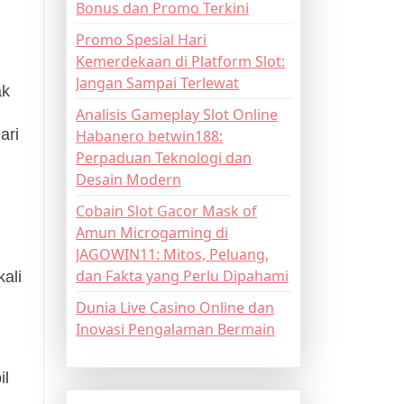
Bonus dan Promo Terkini
Promo Spesial Hari
Kemerdekaan di Platform Slot:
Jangan Sampai Terlewat
ak
Analisis Gameplay Slot Online
ari
Habanero betwin188:
Perpaduan Teknologi dan
Desain Modern
Cobain Slot Gacor Mask of
Amun Microgaming di
JAGOWIN11: Mitos, Peluang,
dan Fakta yang Perlu Dipahami
ali
Dunia Live Casino Online dan
Inovasi Pengalaman Bermain
il