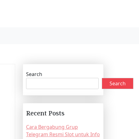
Search
Search
Recent Posts
Cara Bergabung Grup
Telegram Resmi Slot untuk Info