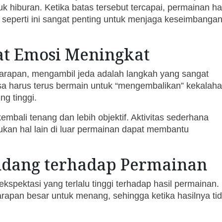
 hiburan. Ketika batas tersebut tercapai, permainan ha
n seperti ini sangat penting untuk menjaga keseimbanga
at Emosi Meningkat
harapan, mengambil jeda adalah langkah yang sangat
a harus terus bermain untuk “mengembalikan” kekalaha
ing tinggi.
embali tenang dan lebih objektif. Aktivitas sederhana
kukan hal lain di luar permainan dapat membantu
dang terhadap Permainan
ekspektasi yang terlalu tinggi terhadap hasil permainan.
pan besar untuk menang, sehingga ketika hasilnya ti