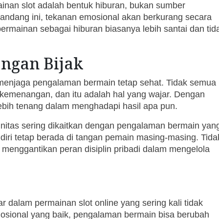
nan slot adalah bentuk hiburan, bukan sumber
ndang ini, tekanan emosional akan berkurang secara
rmainan sebagai hiburan biasanya lebih santai dan tid
engan Bijak
menjaga pengalaman bermain tetap sehat. Tidak semua
 kemenangan, dan itu adalah hal yang wajar. Dengan
ebih tenang dalam menghadapi hasil apa pun.
nitas sering dikaitkan dengan pengalaman bermain yan
 diri tetap berada di tangan pemain masing-masing. Tida
 menggantikan peran disiplin pribadi dalam mengelola
ar dalam permainan slot online yang sering kali tidak
mosional yang baik, pengalaman bermain bisa berubah