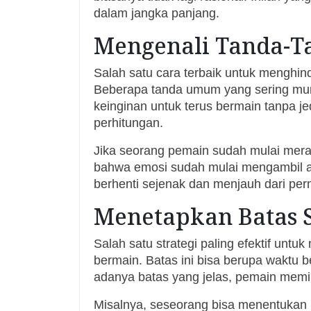
dalam jangka panjang.
Mengenali Tanda-Ta
Salah satu cara terbaik untuk menghind
Beberapa tanda umum yang sering muncu
keinginan untuk terus bermain tanpa je
perhitungan.
Jika seorang pemain sudah mulai meras
bahwa emosi sudah mulai mengambil alih
berhenti sejenak dan menjauh dari per
Menetapkan Batas 
Salah satu strategi paling efektif unt
bermain. Batas ini bisa berupa waktu
adanya batas yang jelas, pemain memili
Misalnya, seseorang bisa menentukan