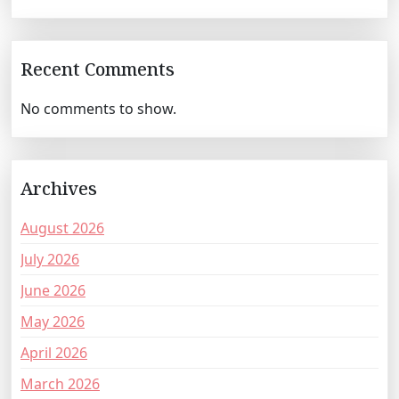
Recent Comments
No comments to show.
Archives
August 2026
July 2026
June 2026
May 2026
April 2026
March 2026