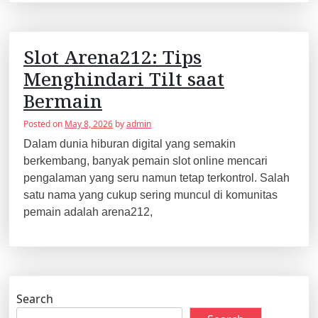
Slot Arena212: Tips
Menghindari Tilt saat
Bermain
Posted on
May 8, 2026
by
admin
Dalam dunia hiburan digital yang semakin
berkembang, banyak pemain slot online mencari
pengalaman yang seru namun tetap terkontrol. Salah
satu nama yang cukup sering muncul di komunitas
pemain adalah arena212,
Search