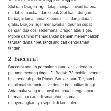
Slot dan Dragon Tiger tetap menjadi favorit karena
mudah dimainkan dan cepat. Slot hadir dengan
berbagai tema menarik, bonus fitur, dan putaran
gratis. Dragon Tiger menawarkan taruhan cepat
dengan dua opsi sederhana: Dragon atau Tiger.
Mobile gaming memudahkan pemain menempatkan
taruhan tanpa ribet, langsung dari genggaman
tangan.
2. Baccarat
Baccarat adalah permainan kartu klasik dengan
peluang menang tinggi. Di Badak178 mobile, pemain
bisa bertaruh pada Player, Banker, atau Tie, sambil
menikmati streaming live dealer berkualitas tinggi.
Antarmuka yang responsif membuat pengalaman
bermain baccarat di smartphone sama
menyenangkannya seperti di komputer.