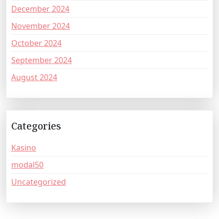
December 2024
November 2024
October 2024
September 2024
August 2024
Categories
Kasino
modal50
Uncategorized