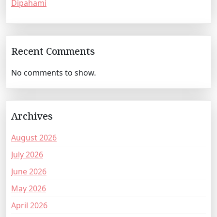
Dipahami
Recent Comments
No comments to show.
Archives
August 2026
July 2026
June 2026
May 2026
April 2026