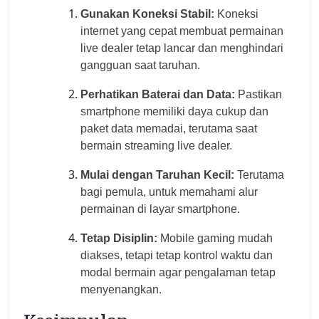
Gunakan Koneksi Stabil:
Koneksi
internet yang cepat membuat permainan
live dealer tetap lancar dan menghindari
gangguan saat taruhan.
Perhatikan Baterai dan Data:
Pastikan
smartphone memiliki daya cukup dan
paket data memadai, terutama saat
bermain streaming live dealer.
Mulai dengan Taruhan Kecil:
Terutama
bagi pemula, untuk memahami alur
permainan di layar smartphone.
Tetap Disiplin:
Mobile gaming mudah
diakses, tetapi tetap kontrol waktu dan
modal bermain agar pengalaman tetap
menyenangkan.