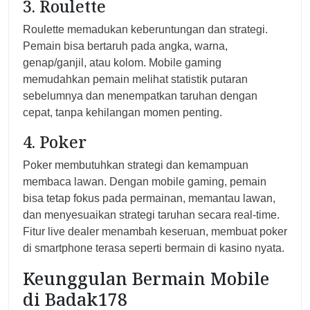
3. Roulette
Roulette memadukan keberuntungan dan strategi.
Pemain bisa bertaruh pada angka, warna,
genap/ganjil, atau kolom. Mobile gaming
memudahkan pemain melihat statistik putaran
sebelumnya dan menempatkan taruhan dengan
cepat, tanpa kehilangan momen penting.
4. Poker
Poker membutuhkan strategi dan kemampuan
membaca lawan. Dengan mobile gaming, pemain
bisa tetap fokus pada permainan, memantau lawan,
dan menyesuaikan strategi taruhan secara real-time.
Fitur live dealer menambah keseruan, membuat poker
di smartphone terasa seperti bermain di kasino nyata.
Keunggulan Bermain Mobile
di Badak178