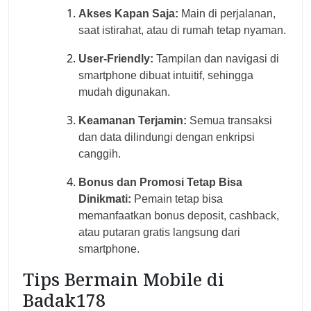
Akses Kapan Saja:
Main di perjalanan,
saat istirahat, atau di rumah tetap nyaman.
User-Friendly:
Tampilan dan navigasi di
smartphone dibuat intuitif, sehingga
mudah digunakan.
Keamanan Terjamin:
Semua transaksi
dan data dilindungi dengan enkripsi
canggih.
Bonus dan Promosi Tetap Bisa
Dinikmati:
Pemain tetap bisa
memanfaatkan bonus deposit, cashback,
atau putaran gratis langsung dari
smartphone.
Tips Bermain Mobile di
Badak178