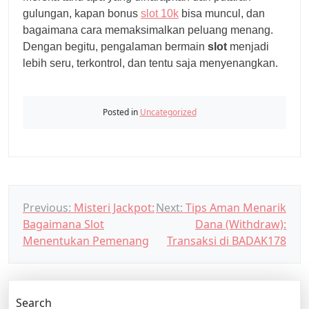
gulungan, kapan bonus
slot 10k
bisa muncul, dan
bagaimana cara memaksimalkan peluang menang.
Dengan begitu, pengalaman bermain
slot
menjadi
lebih seru, terkontrol, dan tentu saja menyenangkan.
Posted in
Uncategorized
P
Previous:
Misteri Jackpot:
Next:
Tips Aman Menarik
Bagaimana Slot
Dana (Withdraw):
o
Menentukan Pemenang
Transaksi di BADAK178
s
t
n
Search