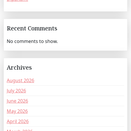
Recent Comments
No comments to show.
Archives
August 2026
July 2026
June 2026
May 2026
April 2026